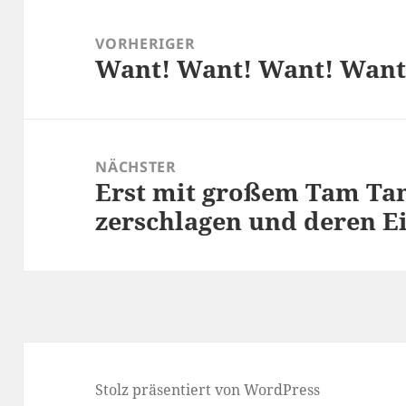
Beitragsnavigation
VORHERIGER
Want! Want! Want! Want
Vorheriger
Beitrag:
NÄCHSTER
Erst mit großem Tam T
Nächster
zerschlagen und deren E
Beitrag:
Stolz präsentiert von WordPress