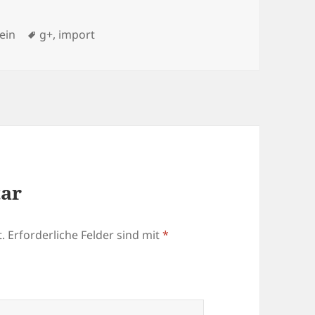
rien
Schlagwörter
ein
g+
,
import
tar
.
Erforderliche Felder sind mit
*