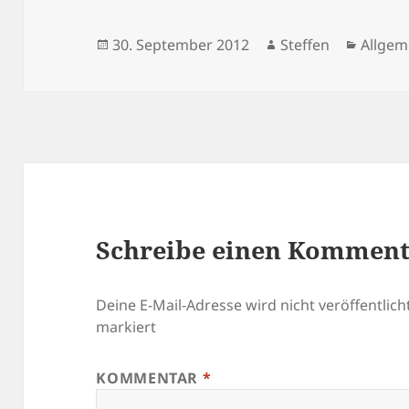
Veröffentlicht
Autor
Katego
30. September 2012
Steffen
Allgem
am
Schreibe einen Kommen
Deine E-Mail-Adresse wird nicht veröffentlicht
markiert
KOMMENTAR
*