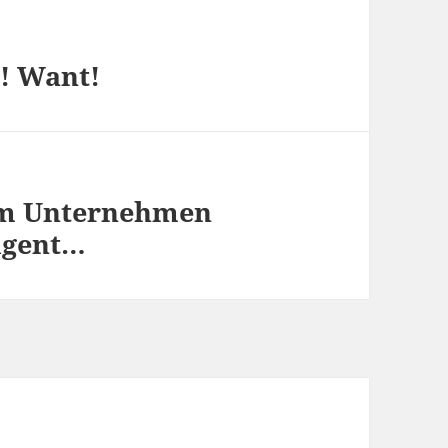
! Want!
am Unternehmen
igent…