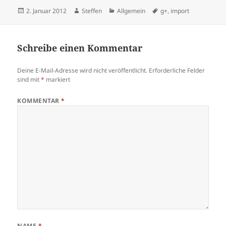
Veröffentlicht
Autor
Kategorien
Schlagwörter
2. Januar 2012
Steffen
Allgemein
g+
,
import
am
Schreibe einen Kommentar
Deine E-Mail-Adresse wird nicht veröffentlicht.
Erforderliche Felder
sind mit
*
markiert
KOMMENTAR
*
NAME
*