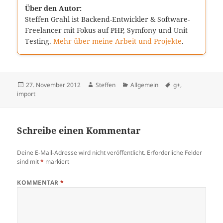
Über den Autor:
Steffen Grahl ist Backend-Entwickler & Software-
Freelancer mit Fokus auf PHP, Symfony und Unit
Testing.
Mehr über meine Arbeit und Projekte
.
Veröffentlicht
Autor
Kategorien
Schlagwörter
27. November 2012
Steffen
Allgemein
g+
,
am
import
Schreibe einen Kommentar
Deine E-Mail-Adresse wird nicht veröffentlicht.
Erforderliche Felder
sind mit
*
markiert
KOMMENTAR
*