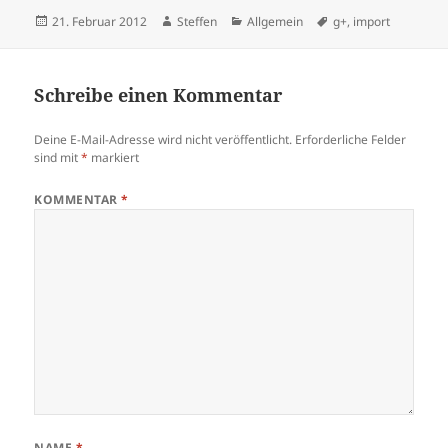
Veröffentlicht
Autor
Kategorien
Schlagwörter
21. Februar 2012
Steffen
Allgemein
g+
,
import
am
Schreibe einen Kommentar
Deine E-Mail-Adresse wird nicht veröffentlicht.
Erforderliche Felder
sind mit
*
markiert
KOMMENTAR
*
NAME
*