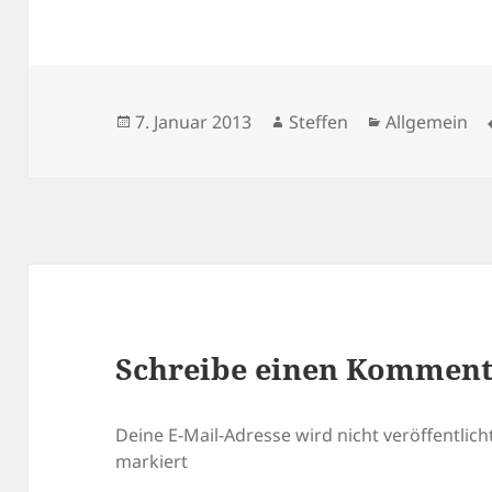
Veröffentlicht
Autor
Kategorien
7. Januar 2013
Steffen
Allgemein
am
Schreibe einen Kommen
Deine E-Mail-Adresse wird nicht veröffentlicht
markiert