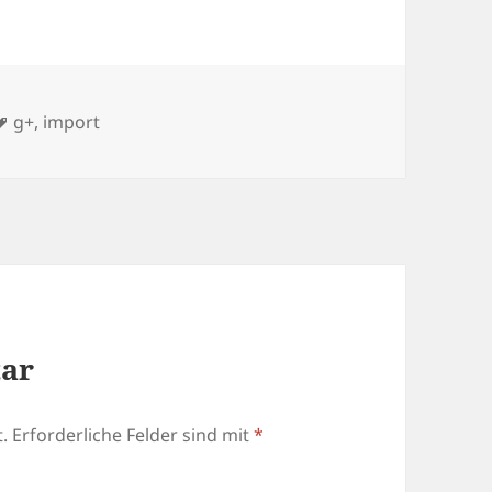
Schlagwörter
g+
,
import
tar
.
Erforderliche Felder sind mit
*