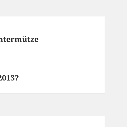
intermütze
2013?