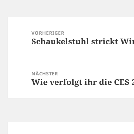
Beitragsnavigation
VORHERIGER
Schaukelstuhl strickt W
Vorheriger
Beitrag:
NÄCHSTER
Wie verfolgt ihr die CES 
Nächster
Beitrag: