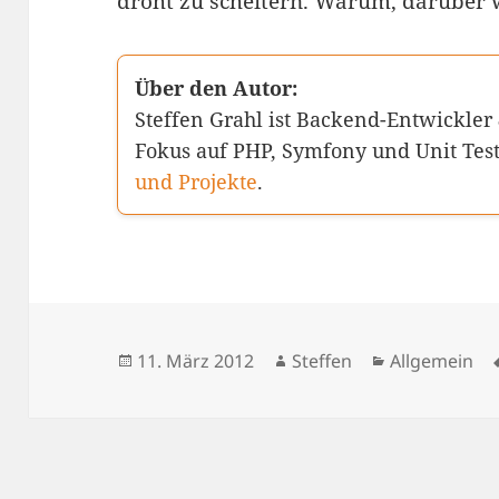
droht zu scheitern. Warum, darüber w
Über den Autor:
Steffen Grahl ist Backend-Entwickler
Fokus auf PHP, Symfony und Unit Tes
und Projekte
.
Veröffentlicht
Autor
Kategorien
11. März 2012
Steffen
Allgemein
am