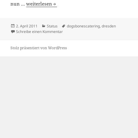
Dogs, Bones and Catering
nun …
weiterlesen
Veröffentlicht
Kategorien
Schlagwörter
2. April 2011
Status
dogsbonescatering
,
dresden
am
zu Dogs, Bones and Catering
Schreibe einen Kommentar
Stolz präsentiert von WordPress