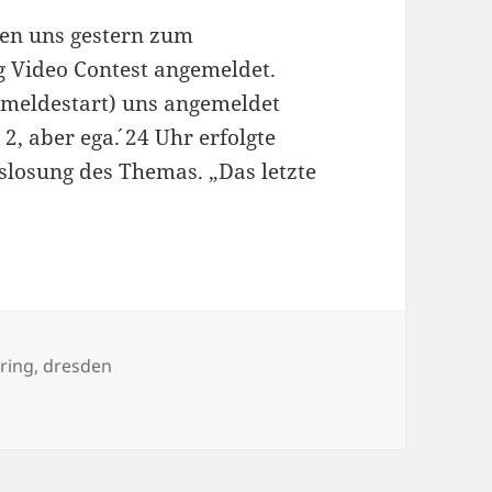
ben uns gestern zum
g Video Contest angemeldet.
nmeldestart) uns angemeldet
, aber ega´. 24 Uhr erfolgte
slosung des Themas. „Das letzte
Catering
ring
,
dresden
 and Catering