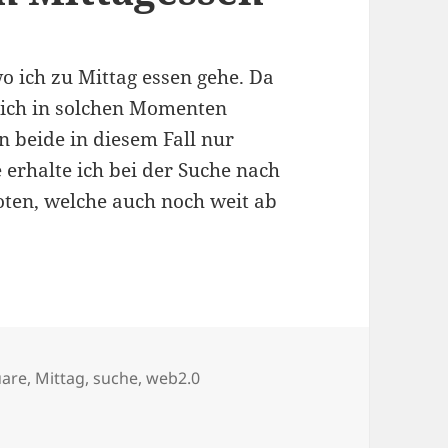
o ich zu Mittag essen gehe. Da
 ich in solchen Momenten
n beide in diesem Fall nur
 erhalte ich bei der Suche nach
oten, welche auch noch weit ab
örter
uare
,
Mittag
,
suche
,
web2.0
ch dem Mittagessen