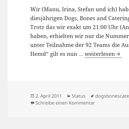
Wir (Manu, Irina, Stefan und ich) ha
diesjährigen Dogs, Bones and Caterin
Trotz das wir exakt um 21:00 Uhr (A
haben, erhielten wir nur die Nummer 2
unter Teilnahme der 92 Teams die Au
Dogs, Bones and 
Hemd“ gilt es nun …
weiterlesen
Veröffentlicht
Kategorien
Schlagwörter
2. April 2011
Status
dogsbonescate
am
zu Dogs, Bones
Schreibe einen Kommentar