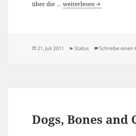
Steffen vs. Real World
über die …
weiterlesen
Veröffentlicht
Kategorien
21. Juli 2011
Status
Schreibe eine
am
Dogs, Bones and 