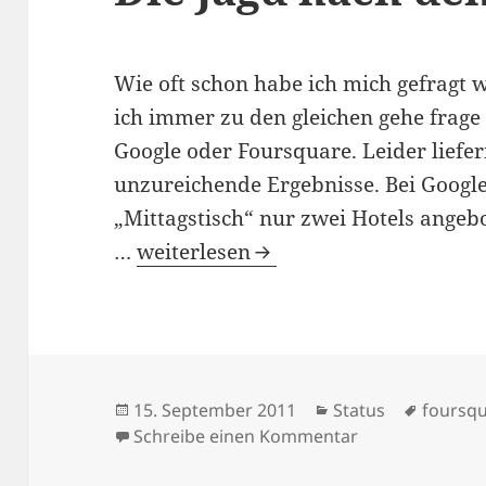
Wie oft schon habe ich mich gefragt w
ich immer zu den gleichen gehe frage
Google oder Foursquare. Leider liefer
unzureichende Ergebnisse. Bei Google
„Mittagstisch“ nur zwei Hotels angeb
Die Jagd nach dem Mittagessen
…
weiterlesen
Veröffentlicht
Kategorien
Schlagw
15. September 2011
Status
foursq
am
zu Die Jagd na
Schreibe einen Kommentar