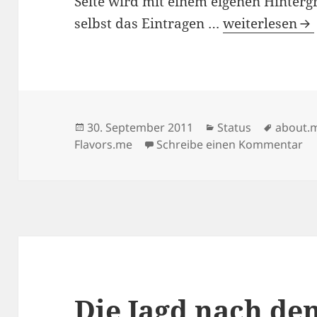
Seite wird mit einem eigenen Hintergr
Einseiten-Dien
selbst das Eintragen …
weiterlesen
Veröffentlicht
Kategorien
Schlagw
30. September 2011
Status
about.
am
zu
Flavors.me
Schreibe einen Kommentar
Die Jagd nach de