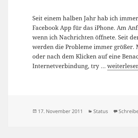
Seit einem halben Jahr hab ich imme
Facebook App für das iPhone. Am Anf
wenn ich Nachrichten öffnete. Seit d
werden die Probleme immer größer. M
oder nach dem Klicken auf eine Benac
Mein Ärger
Internetverbindung, try …
weiterlese
Veröffentlicht
Kategorien
17. November 2011
Status
Schreib
am