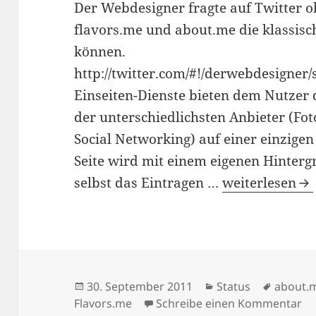
Der Webdesigner fragte auf Twitter ob
flavors.me und about.me die klassisch
können.
http://twitter.com/#!/derwebdesigne
Einseiten-Dienste bieten dem Nutzer d
der unterschiedlichsten Anbieter (Fot
Social Networking) auf einer einzigen
Seite wird mit einem eigenen Hintergr
Einseiten-Dien
selbst das Eintragen …
weiterlesen
Veröffentlicht
Kategorien
Schlagw
30. September 2011
Status
about.
am
zu
Flavors.me
Schreibe einen Kommentar