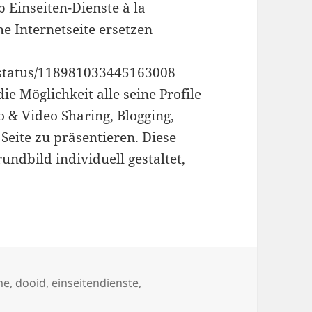
 Einseiten-Dienste à la
e Internetseite ersetzen
r/status/118981033445163008
ie Möglichkeit alle seine Profile
o & Video Sharing, Blogging,
 Seite zu präsentieren. Diese
undbild individuell gestaltet,
ste
örter
me
,
dooid
,
einseitendienste
,
 Einseiten-Dienste