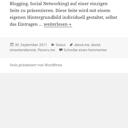
Blogging, Social Networking) auf einer einzigen
Seite zu präsentieren. Diese Seite wird mit einem
eigenen Hintergrundbild individuell gestaltet, selbst
Einseiten-Dienste
das Eintragen …
weiterlesen
Veröffentlicht
Kategorien
Schlagwörter
30. September 2011
Status
about.me
,
dooid
,
am
zu Einseiten
einseitendienste
,
Flavors.me
Schreibe einen Kommentar
Stolz präsentiert von WordPress