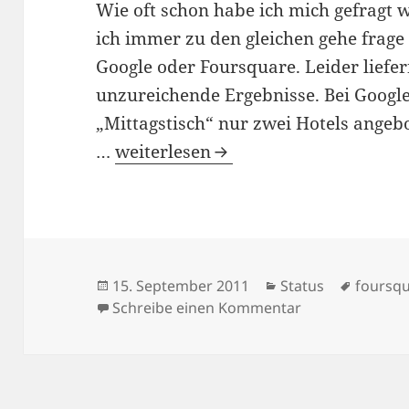
Wie oft schon habe ich mich gefragt w
ich immer zu den gleichen gehe frage
Google oder Foursquare. Leider liefer
unzureichende Ergebnisse. Bei Google
„Mittagstisch“ nur zwei Hotels angeb
Die Jagd nach dem Mittagessen
…
weiterlesen
Veröffentlicht
Kategorien
Schlagw
15. September 2011
Status
foursq
am
zu Die Jagd na
Schreibe einen Kommentar