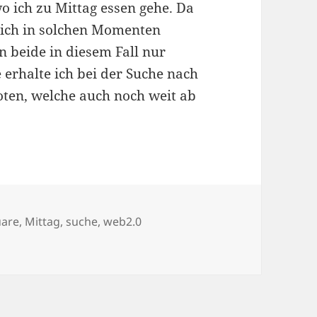
o ich zu Mittag essen gehe. Da
 ich in solchen Momenten
n beide in diesem Fall nur
 erhalte ich bei der Suche nach
oten, welche auch noch weit ab
örter
uare
,
Mittag
,
suche
,
web2.0
ch dem Mittagessen