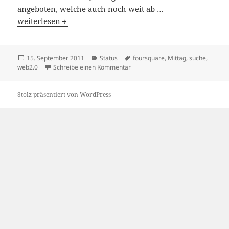
angeboten, welche auch noch weit ab …
Die Jagd nach dem Mittagessen
weiterlesen
Veröffentlicht
Kategorien
Schlagwörter
15. September 2011
Status
foursquare
,
Mittag
,
suche
,
am
zu Die Jagd nach dem Mittagessen
web2.0
Schreibe einen Kommentar
Stolz präsentiert von WordPress