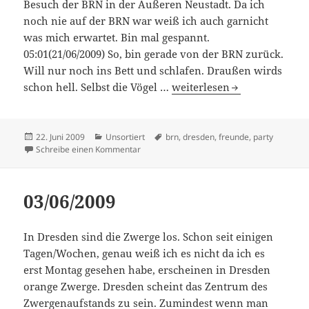
Besuch der BRN in der Äußeren Neustadt. Da ich
noch nie auf der BRN war weiß ich auch garnicht
was mich erwartet. Bin mal gespannt.
05:01(21/06/2009) So, bin gerade von der BRN zurück.
Will nur noch ins Bett und schlafen. Draußen wirds
20/06/2009
schon hell. Selbst die Vögel …
weiterlesen
Veröffentlicht
Kategorien
Schlagwörter
22. Juni 2009
Unsortiert
brn
,
dresden
,
freunde
,
party
am
zu 20/06/2009
Schreibe einen Kommentar
03/06/2009
In Dresden sind die Zwerge los. Schon seit einigen
Tagen/Wochen, genau weiß ich es nicht da ich es
erst Montag gesehen habe, erscheinen in Dresden
orange Zwerge. Dresden scheint das Zentrum des
Zwergenaufstands zu sein. Zumindest wenn man