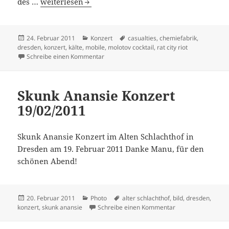
The Casualties Konzert in der Chemiefabrik
des …
weiterlesen
Veröffentlicht
Kategorien
Schlagwörter
24. Februar 2011
Konzert
casualties
,
chemiefabrik
,
am
dresden
,
konzert
,
kälte
,
mobile
,
molotov cocktail
,
rat city riot
zu The Casualties Konzert in der Chemiefab
Schreibe einen Kommentar
Skunk Anansie Konzert
19/02/2011
Skunk Anansie Konzert im Alten Schlachthof in
Dresden am 19. Februar 2011 Danke Manu, für den
schönen Abend!
Veröffentlicht
Kategorien
Schlagwörter
20. Februar 2011
Photo
alter schlachthof
,
bild
,
dresden
,
am
zu Skunk Anansie 
konzert
,
skunk anansie
Schreibe einen Kommentar