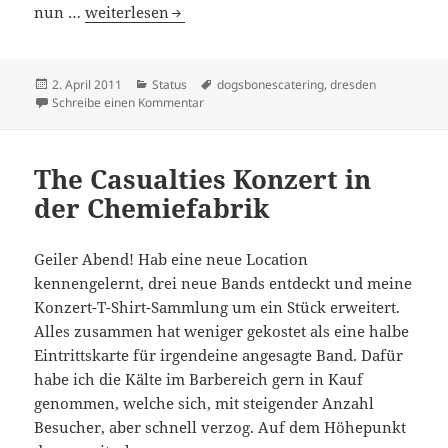
Dogs, Bones and Catering
nun …
weiterlesen
Veröffentlicht
Kategorien
Schlagwörter
2. April 2011
Status
dogsbonescatering
,
dresden
am
zu Dogs, Bones and Catering
Schreibe einen Kommentar
The Casualties Konzert in
der Chemiefabrik
Geiler Abend! Hab eine neue Location
kennengelernt, drei neue Bands entdeckt und meine
Konzert-T-Shirt-Sammlung um ein Stück erweitert.
Alles zusammen hat weniger gekostet als eine halbe
Eintrittskarte für irgendeine angesagte Band. Dafür
habe ich die Kälte im Barbereich gern in Kauf
genommen, welche sich, mit steigender Anzahl
Besucher, aber schnell verzog. Auf dem Höhepunkt