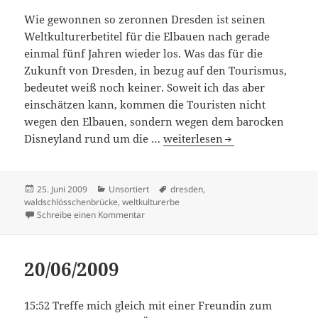
Wie gewonnen so zeronnen Dresden ist seinen
Weltkulturerbetitel für die Elbauen nach gerade
einmal fünf Jahren wieder los. Was das für die
Zukunft von Dresden, in bezug auf den Tourismus,
bedeutet weiß noch keiner. Soweit ich das aber
einschätzen kann, kommen die Touristen nicht
wegen den Elbauen, sondern wegen dem barocken
25/06/2009
Disneyland rund um die …
weiterlesen
Veröffentlicht
Kategorien
Schlagwörter
25. Juni 2009
Unsortiert
dresden
,
am
waldschlösschenbrücke
,
weltkulturerbe
zu 25/06/2009
Schreibe einen Kommentar
20/06/2009
15:52 Treffe mich gleich mit einer Freundin zum