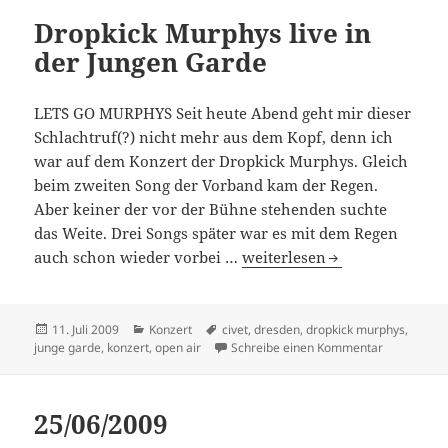
Dropkick Murphys live in
der Jungen Garde
LET´S GO MURPHYS Seit heute Abend geht mir dieser
Schlachtruf(?) nicht mehr aus dem Kopf, denn ich
war auf dem Konzert der Dropkick Murphys. Gleich
beim zweiten Song der Vorband kam der Regen.
Aber keiner der vor der Bühne stehenden suchte
das Weite. Drei Songs später war es mit dem Regen
Dropkick Murphys live in d
auch schon wieder vorbei …
weiterlesen
Veröffentlicht
Kategorien
Schlagwörter
11. Juli 2009
Konzert
civet
,
dresden
,
dropkick murphys
,
am
zu Dropkick
junge garde
,
konzert
,
open air
Schreibe einen Kommentar
25/06/2009