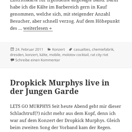
habe ich die Kälte im Barbereich gern in Kauf
genommen, welche sich, mit steigender Anzahl
Besucher, aber schnell verzog. Auf dem Höhepunkt
The Casualties Konzert in der Chemiefabrik
des …
weiterlesen
Veröffentlicht
Kategorien
Schlagwörter
24. Februar 2011
Konzert
casualties
,
chemiefabrik
,
am
dresden
,
konzert
,
kälte
,
mobile
,
molotov cocktail
,
rat city riot
zu The Casualties Konzert in der Chemiefab
Schreibe einen Kommentar
Dropkick Murphys live in
der Jungen Garde
LET´S GO MURPHYS Seit heute Abend geht mir dieser
Schlachtruf(?) nicht mehr aus dem Kopf, denn ich
war auf dem Konzert der Dropkick Murphys. Gleich
beim zweiten Song der Vorband kam der Regen.