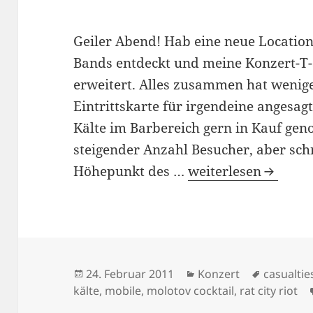
Geiler Abend! Hab eine neue Location
Bands entdeckt und meine Konzert-T
erweitert. Alles zusammen hat wenige
Eintrittskarte für irgendeine angesag
Kälte im Barbereich gern in Kauf gen
steigender Anzahl Besucher, aber sch
The Casualties Konz
Höhepunkt des …
weiterlesen
Veröffentlicht
Kategorien
Schlagwö
24. Februar 2011
Konzert
casualtie
am
kälte
,
mobile
,
molotov cocktail
,
rat city riot