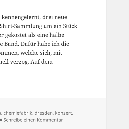
 kennengelernt, drei neue
-Shirt-Sammlung um ein Stück
r gekostet als eine halbe
te Band. Dafür habe ich die
ommen, welche sich, mit
nell verzog. Auf dem
ert in der Chemiefabrik
rter
s
,
chemiefabrik
,
dresden
,
konzert
,
zu The Casualties Konzert in 
Schreibe einen Kommentar