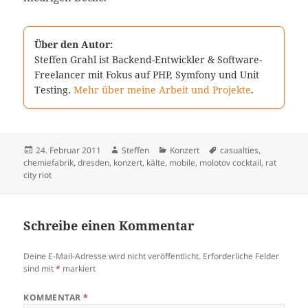
Über den Autor:
Steffen Grahl ist Backend-Entwickler & Software-
Freelancer mit Fokus auf PHP, Symfony und Unit
Testing.
Mehr über meine Arbeit und Projekte
.
Veröffentlicht
Autor
Kategorien
Schlagwörter
24. Februar 2011
Steffen
Konzert
casualties
,
am
chemiefabrik
,
dresden
,
konzert
,
kälte
,
mobile
,
molotov cocktail
,
rat
city riot
Schreibe einen Kommentar
Deine E-Mail-Adresse wird nicht veröffentlicht.
Erforderliche Felder
sind mit
*
markiert
KOMMENTAR
*