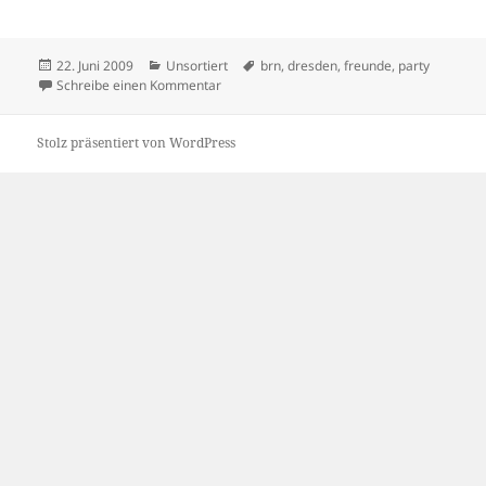
Veröffentlicht
Kategorien
Schlagwörter
22. Juni 2009
Unsortiert
brn
,
dresden
,
freunde
,
party
am
zu 20/06/2009
Schreibe einen Kommentar
Stolz präsentiert von WordPress