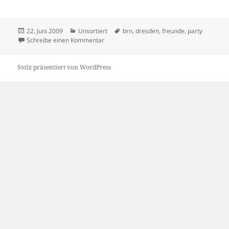
Veröffentlicht
Kategorien
Schlagwörter
22. Juni 2009
Unsortiert
brn
,
dresden
,
freunde
,
party
am
zu 20/06/2009
Schreibe einen Kommentar
Stolz präsentiert von WordPress