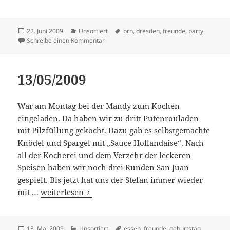
Veröffentlicht
Kategorien
Schlagwörter
22. Juni 2009
Unsortiert
brn
,
dresden
,
freunde
,
party
am
zu 20/06/2009
Schreibe einen Kommentar
13/05/2009
War am Montag bei der Mandy zum Kochen
eingeladen. Da haben wir zu dritt Putenrouladen
mit Pilzfüllung gekocht. Dazu gab es selbstgemachte
Knödel und Spargel mit „Sauce Hollandaise“. Nach
all der Kocherei und dem Verzehr der leckeren
Speisen haben wir noch drei Runden San Juan
gespielt. Bis jetzt hat uns der Stefan immer wieder
13/05/2009
mit …
weiterlesen
Veröffentlicht
Kategorien
Schlagwörter
13. Mai 2009
Unsortiert
essen
,
freunde
,
geburtstag
,