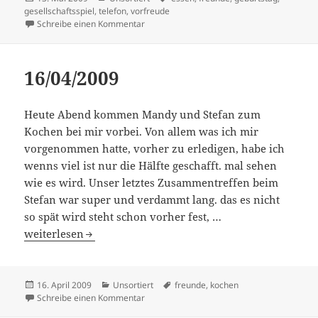
am
gesellschaftsspiel
,
telefon
,
vorfreude
zu 13/05/2009
Schreibe einen Kommentar
16/04/2009
Heute Abend kommen Mandy und Stefan zum
Kochen bei mir vorbei. Von allem was ich mir
vorgenommen hatte, vorher zu erledigen, habe ich
wenns viel ist nur die Hälfte geschafft. mal sehen
wie es wird. Unser letztes Zusammentreffen beim
Stefan war super und verdammt lang. das es nicht
so spät wird steht schon vorher fest, …
16/04/2009
weiterlesen
Veröffentlicht
Kategorien
Schlagwörter
16. April 2009
Unsortiert
freunde
,
kochen
am
zu 16/04/2009
Schreibe einen Kommentar