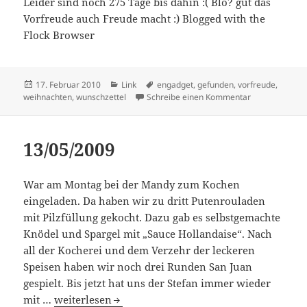
Leider sind noch 275 Tage bis dahin :( Blo? gut das
Vorfreude auch Freude macht :) Blogged with the
Flock Browser
Veröffentlicht
Kategorien
Schlagwörter
17. Februar 2010
Link
engadget
,
gefunden
,
vorfreude
,
am
zu Zibit-Bots 
weihnachten
,
wunschzettel
Schreibe einen Kommentar
13/05/2009
War am Montag bei der Mandy zum Kochen
eingeladen. Da haben wir zu dritt Putenrouladen
mit Pilzfüllung gekocht. Dazu gab es selbstgemachte
Knödel und Spargel mit „Sauce Hollandaise“. Nach
all der Kocherei und dem Verzehr der leckeren
Speisen haben wir noch drei Runden San Juan
gespielt. Bis jetzt hat uns der Stefan immer wieder
13/05/2009
mit …
weiterlesen