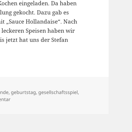
ochen eingeladen. Da haben
llung gekocht. Dazu gab es
it „Sauce Hollandaise“. Nach
 leckeren Speisen haben wir
s jetzt hat uns der Stefan
ter
unde
,
geburtstag
,
gesellschaftsspiel
,
zu 13/05/2009
entar