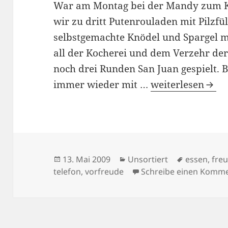
War am Montag bei der Mandy zum K
wir zu dritt Putenrouladen mit Pilzfü
selbstgemachte Knödel und Spargel m
all der Kocherei und dem Verzehr der
noch drei Runden San Juan gespielt. Bi
13/05/2009
immer wieder mit …
weiterlesen
Veröffentlicht
Kategorien
Schlagwör
13. Mai 2009
Unsortiert
essen
,
fre
am
telefon
,
vorfreude
Schreibe einen Komm