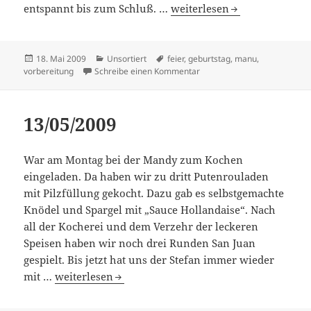
18/05/2009
entspannt bis zum Schluß. …
weiterlesen
Veröffentlicht
Kategorien
Schlagwörter
18. Mai 2009
Unsortiert
feier
,
geburtstag
,
manu
,
am
zu 18/05/2009
vorbereitung
Schreibe einen Kommentar
13/05/2009
War am Montag bei der Mandy zum Kochen
eingeladen. Da haben wir zu dritt Putenrouladen
mit Pilzfüllung gekocht. Dazu gab es selbstgemachte
Knödel und Spargel mit „Sauce Hollandaise“. Nach
all der Kocherei und dem Verzehr der leckeren
Speisen haben wir noch drei Runden San Juan
gespielt. Bis jetzt hat uns der Stefan immer wieder
13/05/2009
mit …
weiterlesen