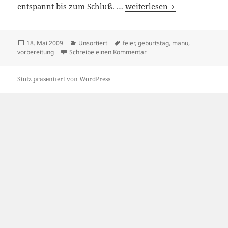
18/05/2009
entspannt bis zum Schluß. …
weiterlesen
Veröffentlicht
Kategorien
Schlagwörter
18. Mai 2009
Unsortiert
feier
,
geburtstag
,
manu
,
am
zu 18/05/2009
vorbereitung
Schreibe einen Kommentar
Stolz präsentiert von WordPress