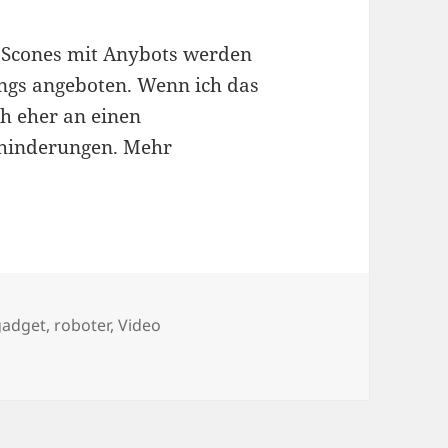
 Scones mit Anybots werden
ings angeboten. Wenn ich das
h eher an einen
ehinderungen. Mehr
er
gadget
,
roboter
,
Video
einkaufen [Video]