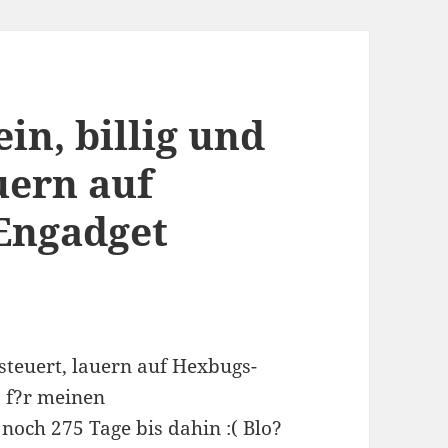
ein, billig und
uern auf
Engadget
gesteuert, lauern auf Hexbugs-
 f?r meinen
noch 275 Tage bis dahin :( Blo?