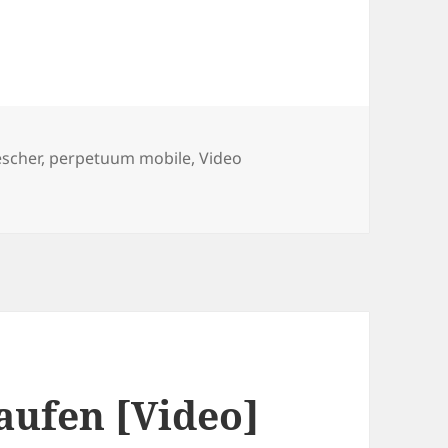
er
escher
,
perpetuum mobile
,
Video
obile Escher Style
aufen [Video]