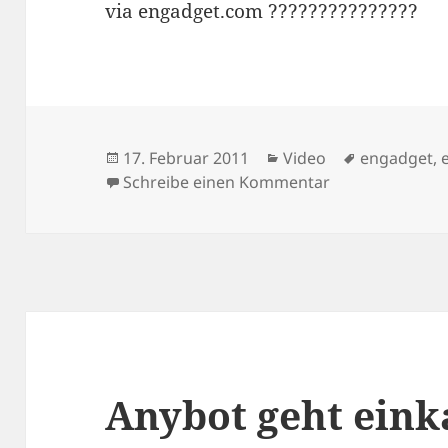
via engadget.com ???????????????
Veröffentlicht
Kategorien
Schlagwört
17. Februar 2011
Video
engadget
,
am
zu Perpetuum M
Schreibe einen Kommentar
Anybot geht eink