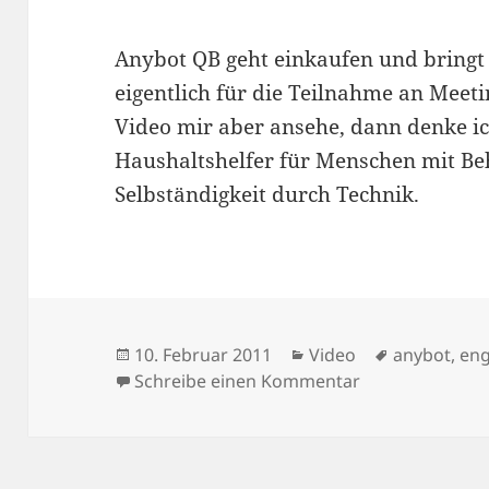
Anybot QB geht einkaufen und bringt
eigentlich für die Teilnahme an Meet
Video mir aber ansehe, dann denke ic
Haushaltshelfer für Menschen mit B
Selbständigkeit durch Technik.
Veröffentlicht
Kategorien
Schlagwört
10. Februar 2011
Video
anybot
,
en
am
zu Anybot geht 
Schreibe einen Kommentar