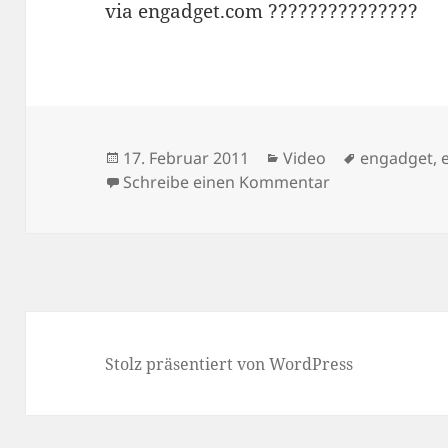
via engadget.com ???????????????
Veröffentlicht
Kategorien
Schlagwört
17. Februar 2011
Video
engadget
,
am
zu Perpetuum M
Schreibe einen Kommentar
Stolz präsentiert von WordPress