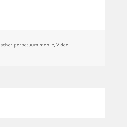
er
escher
,
perpetuum mobile
,
Video
obile Escher Style