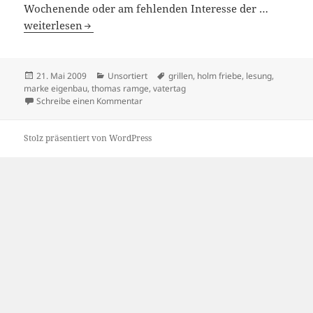
Wochenende oder am fehlenden Interesse der …
21/05/2009
weiterlesen
Veröffentlicht
Kategorien
Schlagwörter
21. Mai 2009
Unsortiert
grillen
,
holm friebe
,
lesung
,
am
marke eigenbau
,
thomas ramge
,
vatertag
zu 21/05/2009
Schreibe einen Kommentar
Stolz präsentiert von WordPress