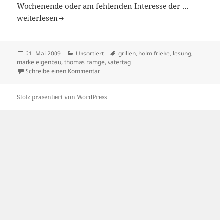
Wochenende oder am fehlenden Interesse der …
21/05/2009
weiterlesen
Veröffentlicht
Kategorien
Schlagwörter
21. Mai 2009
Unsortiert
grillen
,
holm friebe
,
lesung
,
am
marke eigenbau
,
thomas ramge
,
vatertag
zu 21/05/2009
Schreibe einen Kommentar
Stolz präsentiert von WordPress