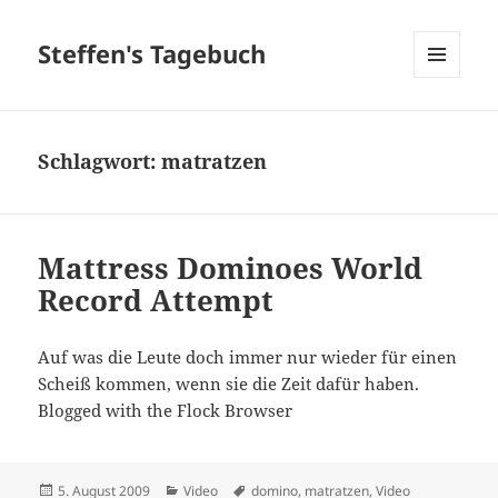
Steffen's Tagebuch
MENÜ
UND
WIDGETS
Schlagwort:
matratzen
Mattress Dominoes World
Record Attempt
Auf was die Leute doch immer nur wieder für einen
Scheiß kommen, wenn sie die Zeit dafür haben.
Blogged with the Flock Browser
Veröffentlicht
Kategorien
Schlagwörter
5. August 2009
Video
domino
,
matratzen
,
Video