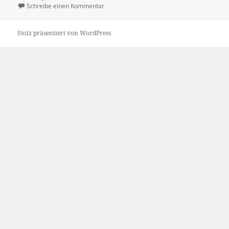
am
zu Mattress Dominoes World Record Attem
Schreibe einen Kommentar
Stolz präsentiert von WordPress