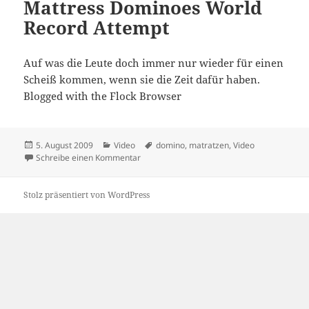
Mattress Dominoes World
Record Attempt
Auf was die Leute doch immer nur wieder für einen
Scheiß kommen, wenn sie die Zeit dafür haben.
Blogged with the Flock Browser
Veröffentlicht
Kategorien
Schlagwörter
5. August 2009
Video
domino
,
matratzen
,
Video
am
zu Mattress Dominoes World Record Attem
Schreibe einen Kommentar
Stolz präsentiert von WordPress