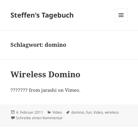
Steffen's Tagebuch
MENÜ
UND
WIDGETS
Schlagwort:
domino
Wireless Domino
??????? from jarashi on Vimeo.
Veröffentlicht
Kategorien
Schlagwörter
4. Februar 2011
Video
domino
,
fun
,
Video
,
wireless
am
zu Wireless Domino
Schreibe einen Kommentar