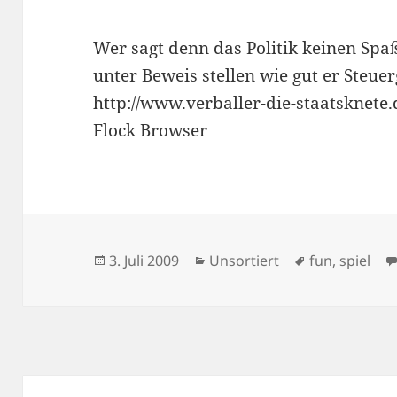
Wer sagt denn das Politik keinen Spa
unter Beweis stellen wie gut er Steue
http://www.verballer-die-staatsknete
Flock Browser
Veröffentlicht
Kategorien
Schlagwörte
3. Juli 2009
Unsortiert
fun
,
spiel
am