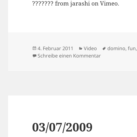
??????? from jarashi on Vimeo.
Veröffentlicht
Kategorien
Schlagwörte
4. Februar 2011
Video
domino
,
fun
am
zu Wireless Do
Schreibe einen Kommentar
03/07/2009