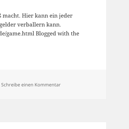
ß macht. Hier kann ein jeder
rgelder verballern kann.
.de/game.html Blogged with the
r
zu 03/07/2009
Schreibe einen Kommentar