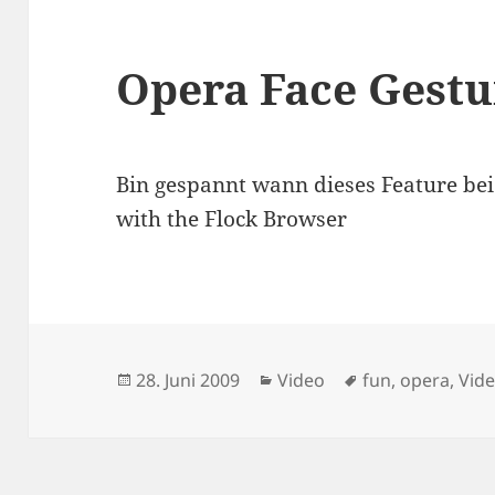
Opera Face Gestu
Bin gespannt wann dieses Feature bei O
with the Flock Browser
Veröffentlicht
Kategorien
Schlagwörter
28. Juni 2009
Video
fun
,
opera
,
Vid
am