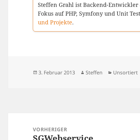
Steffen Grahl ist Backend-Entwickler
Fokus auf PHP, Symfony und Unit Tes
und Projekte
.
Veröffentlicht
Autor
Kategorien
3. Februar 2013
Steffen
Unsortiert
am
Beitragsnavigation
VORHERIGER
SGWebservice
Vorheriger