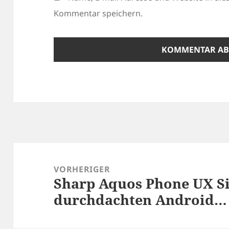
Kommentar speichern.
Beitragsnavigation
VORHERIGER
Sharp Aquos Phone UX S
Vorheriger
durchdachten Android…
Beitrag: