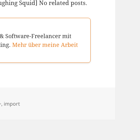
ughing Squid] No related posts.
 & Software-Freelancer mit
ting.
Mehr über meine Arbeit
chlagwörter
+
,
import