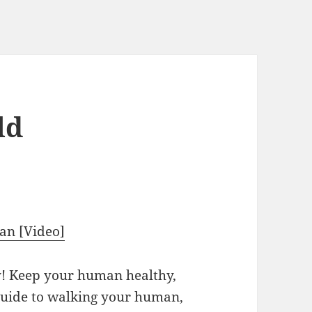
ld
an [Video]
ly! Keep your human healthy,
guide to walking your human,