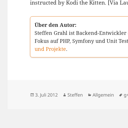
instructed by Kodi the Kitten. [Via La
Über den Autor:
Steffen Grahl ist Backend-Entwickler
Fokus auf PHP, Symfony und Unit Tes
und Projekte
.
Veröffentlicht
Autor
Kategorien
S
3. Juli 2012
Steffen
Allgemein
g
am