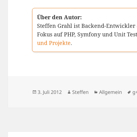
Über den Autor:
Steffen Grahl ist Backend-Entwickler
Fokus auf PHP, Symfony und Unit Tes
und Projekte
.
Veröffentlicht
Autor
Kategorien
S
3. Juli 2012
Steffen
Allgemein
g
am