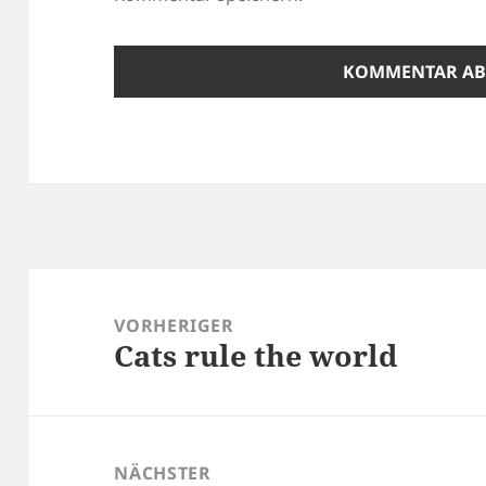
Beitragsnavigation
VORHERIGER
Cats rule the world
Vorheriger
Beitrag:
NÄCHSTER