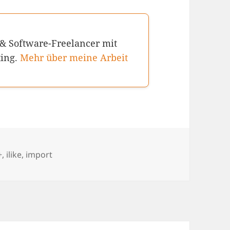
 & Software-Freelancer mit
ting.
Mehr über meine Arbeit
chlagwörter
+
,
ilike
,
import