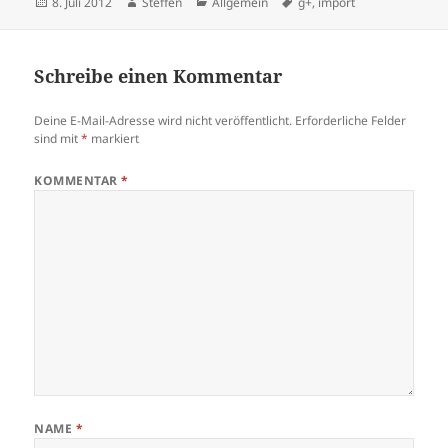
Veröffentlicht
Autor
Kategorien
Schlagwörter
8. Juli 2012
Steffen
Allgemein
g+
,
import
am
Schreibe einen Kommentar
Deine E-Mail-Adresse wird nicht veröffentlicht.
Erforderliche Felder
sind mit
*
markiert
KOMMENTAR
*
NAME
*