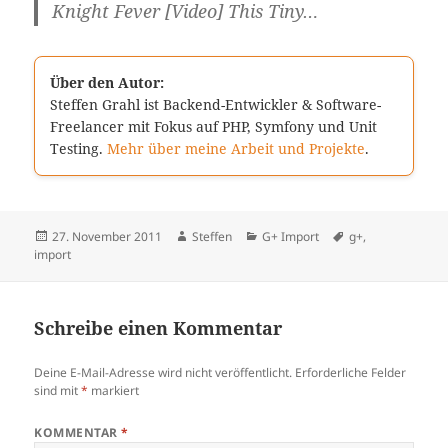
Knight Fever [Video] This Tiny…
Über den Autor:
Steffen Grahl ist Backend-Entwickler & Software-
Freelancer mit Fokus auf PHP, Symfony und Unit
Testing.
Mehr über meine Arbeit und Projekte
.
Veröffentlicht
Autor
Kategorien
Schlagwörter
27. November 2011
Steffen
G+ Import
g+
,
am
import
Schreibe einen Kommentar
Deine E-Mail-Adresse wird nicht veröffentlicht.
Erforderliche Felder
sind mit
*
markiert
KOMMENTAR
*