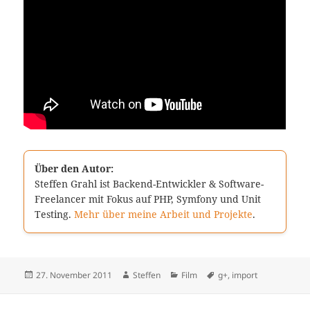
Über den Autor:
Steffen Grahl ist Backend-Entwickler & Software-
Freelancer mit Fokus auf PHP, Symfony und Unit
Testing.
Mehr über meine Arbeit und Projekte
.
Veröffentlicht
Autor
Kategorien
Schlagwörter
27. November 2011
Steffen
Film
g+
,
import
am