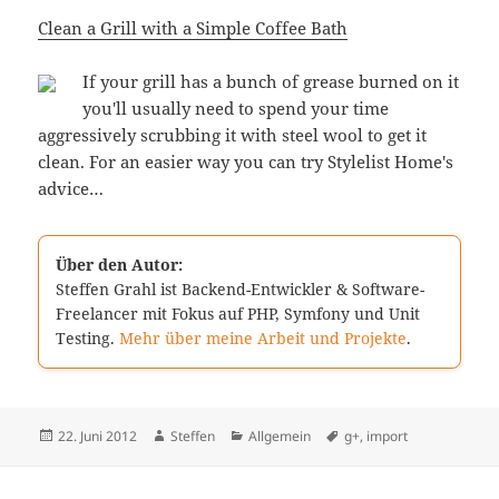
Clean a Grill with a Simple Coffee Bath
If your grill has a bunch of grease burned on it
you'll usually need to spend your time
aggressively scrubbing it with steel wool to get it
clean. For an easier way you can try Stylelist Home's
advice…
Über den Autor:
Steffen Grahl ist Backend-Entwickler & Software-
Freelancer mit Fokus auf PHP, Symfony und Unit
Testing.
Mehr über meine Arbeit und Projekte
.
Veröffentlicht
Autor
Kategorien
Schlagwörter
22. Juni 2012
Steffen
Allgemein
g+
,
import
am