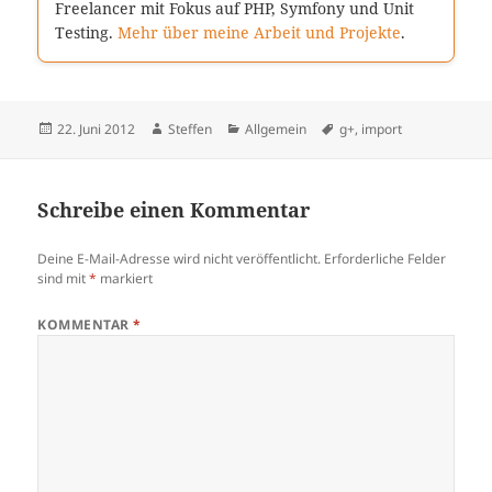
Freelancer mit Fokus auf PHP, Symfony und Unit
Testing.
Mehr über meine Arbeit und Projekte
.
Veröffentlicht
Autor
Kategorien
Schlagwörter
22. Juni 2012
Steffen
Allgemein
g+
,
import
am
Schreibe einen Kommentar
Deine E-Mail-Adresse wird nicht veröffentlicht.
Erforderliche Felder
sind mit
*
markiert
KOMMENTAR
*