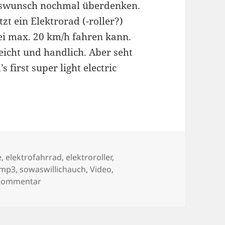
tswunsch nochmal überdenken.
t ein Elektrorad (-roller?)
i max. 20 km/h fahren kann.
leicht und handlich. Aber seht
s first super light electric
lagwörter
e
,
elektrofahrrad
,
elektroroller
,
mp3
,
sowaswillichauch
,
Video
,
zu 18/11/2009
 Kommentar