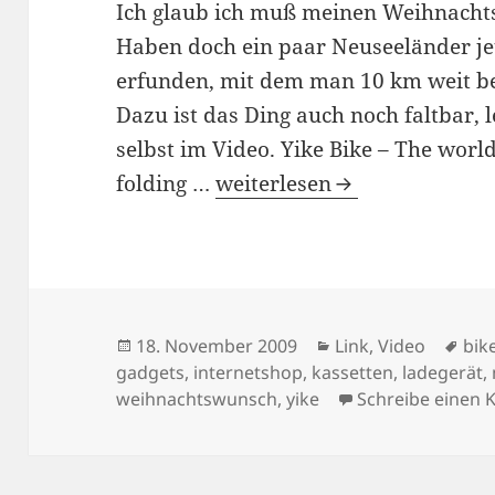
Ich glaub ich muß meinen Weihnach
Haben doch ein paar Neuseeländer jetz
erfunden, mit dem man 10 km weit be
Dazu ist das Ding auch noch faltbar, 
selbst im Video. Yike Bike – The world’
18/11/2009
folding …
weiterlesen
Veröffentlicht
Kategorien
Sch
18. November 2009
Link
,
Video
bik
am
gadgets
,
internetshop
,
kassetten
,
ladegerät
,
weihnachtswunsch
,
yike
Schreibe einen