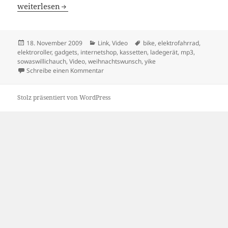
18/11/2009
weiterlesen
Veröffentlicht
Kategorien
Schlagwörter
18. November 2009
Link
,
Video
bike
,
elektrofahrrad
,
am
elektroroller
,
gadgets
,
internetshop
,
kassetten
,
ladegerät
,
mp3
,
sowaswillichauch
,
Video
,
weihnachtswunsch
,
yike
zu 18/11/2009
Schreibe einen Kommentar
Stolz präsentiert von WordPress