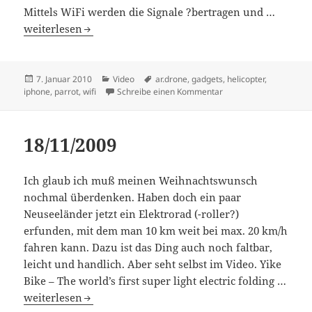
Mittels WiFi werden die Signale ?bertragen und …
Control a Helicopter With Your iPhone [VIDEO]
weiterlesen
Veröffentlicht
Kategorien
Schlagwörter
7. Januar 2010
Video
ar.drone
,
gadgets
,
helicopter
,
am
zu Control a Helicopte
iphone
,
parrot
,
wifi
Schreibe einen Kommentar
18/11/2009
Ich glaub ich muß meinen Weihnachtswunsch
nochmal überdenken. Haben doch ein paar
Neuseeländer jetzt ein Elektrorad (-roller?)
erfunden, mit dem man 10 km weit bei max. 20 km/h
fahren kann. Dazu ist das Ding auch noch faltbar,
leicht und handlich. Aber seht selbst im Video. Yike
Bike – The world’s first super light electric folding …
18/11/2009
weiterlesen