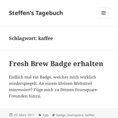
Steffen's Tagebuch
MENÜ
UND
WIDGETS
Schlagwort:
kaffee
Fresh Brew Badge erhalten
Endlich mal ein Badge, welches mich wirklich
wiederspiegelt. An einem kleinen Wettstreit
interessiert? Füge mich zu Deinen Foursquare-
Freunden hinzu.
Veröffentlicht
Kategorien
Schlagwörter
20. März 2011
App
badge
,
foursquare
,
kaffee
,