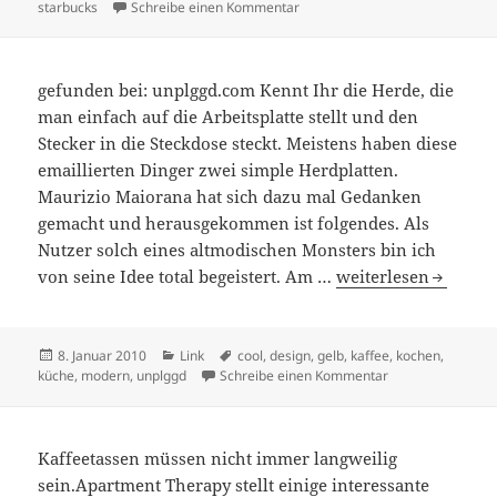
am
zu Fresh Brew Badge erhalten
starbucks
Schreibe einen Kommentar
gefunden bei: unplggd.com Kennt Ihr die Herde, die
man einfach auf die Arbeitsplatte stellt und den
Stecker in die Steckdose steckt. Meistens haben diese
emaillierten Dinger zwei simple Herdplatten.
Maurizio Maiorana hat sich dazu mal Gedanken
gemacht und herausgekommen ist folgendes. Als
Nutzer solch eines altmodischen Monsters bin ich
von seine Idee total begeistert. Am …
weiterlesen
Veröffentlicht
Kategorien
Schlagwörter
8. Januar 2010
Link
cool
,
design
,
gelb
,
kaffee
,
kochen
,
am
zu
küche
,
modern
,
unplggd
Schreibe einen Kommentar
Kaffeetassen müssen nicht immer langweilig
sein.Apartment Therapy stellt einige interessante