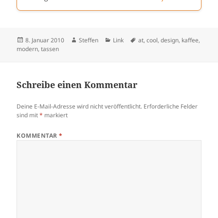
Veröffentlicht
Autor
Kategorien
Schlagwörter
8. Januar 2010
Steffen
Link
at
,
cool
,
design
,
kaffee
,
am
modern
,
tassen
Schreibe einen Kommentar
Deine E-Mail-Adresse wird nicht veröffentlicht.
Erforderliche Felder
sind mit
*
markiert
KOMMENTAR
*