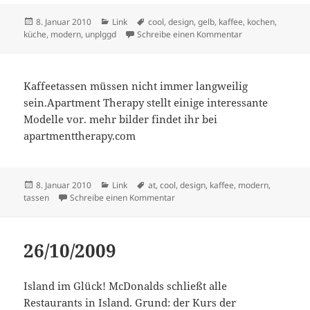
Veröffentlicht
Kategorien
Schlagwörter
8. Januar 2010
Link
cool
,
design
,
gelb
,
kaffee
,
kochen
,
am
zu
küche
,
modern
,
unplggd
Schreibe einen Kommentar
Kaffeetassen müssen nicht immer langweilig
sein.Apartment Therapy stellt einige interessante
Modelle vor. mehr bilder findet ihr bei
apartmenttherapy.com
Veröffentlicht
Kategorien
Schlagwörter
8. Januar 2010
Link
at
,
cool
,
design
,
kaffee
,
modern
,
am
zu
tassen
Schreibe einen Kommentar
26/10/2009
Island im Glück! McDonalds schließt alle
Restaurants in Island. Grund: der Kurs der