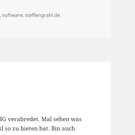
r
,
software
,
steffengrahl.de
HG verabredet. Mal sehen was
 so zu bieten hat. Bin auch