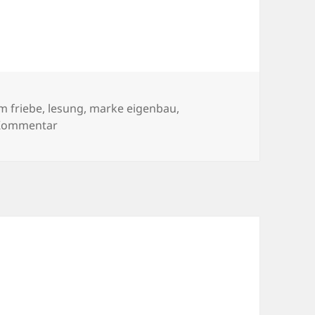
ter
m friebe
,
lesung
,
marke eigenbau
,
zu 21/05/2009
 Kommentar