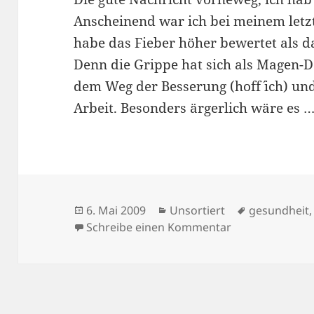
Anscheinend war ich bei meinem letzt
habe das Fieber höher bewertet als d
Denn die Grippe hat sich als Magen-
dem Weg der Besserung (hoff´ ich) u
Arbeit. Besonders ärgerlich wäre es 
Veröffentlicht
Kategorien
Schlagwörte
6. Mai 2009
Unsortiert
gesundheit
am
zu 06/05/2009
Schreibe einen Kommentar