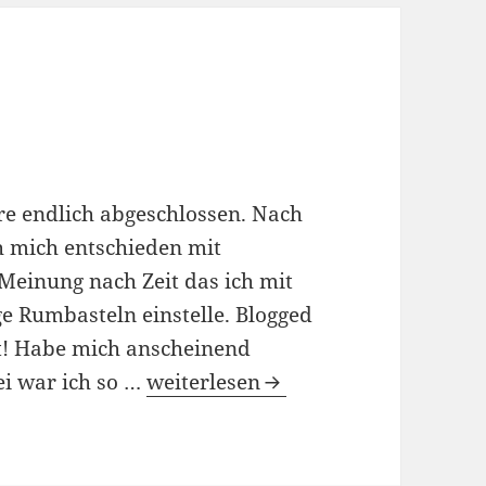
re endlich abgeschlossen. Nach
 mich entschieden mit
Meinung nach Zeit das ich mit
e Rumbasteln einstelle. Blogged
t! Habe mich anscheinend
02/05/2009
ei war ich so …
weiterlesen