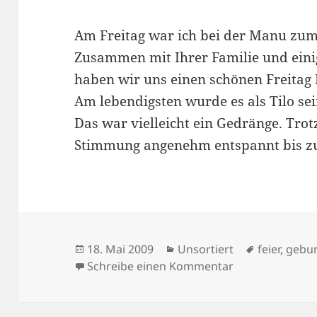
Am Freitag war ich bei der Manu zum
Zusammen mit Ihrer Familie und ein
haben wir uns einen schönen Freitag
Am lebendigsten wurde es als Tilo sei
Das war vielleicht ein Gedränge. Trot
Stimmung angenehm entspannt bis z
Veröffentlicht
Kategorien
Schlagwör
18. Mai 2009
Unsortiert
feier
,
gebur
am
zu 18/05/2009
Schreibe einen Kommentar