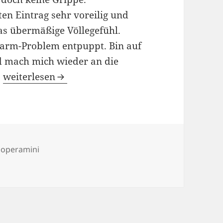
en Eintrag sehr voreilig und
as übermäßige Völlegefühl.
Darm-Problem entpuppt. Bin auf
nd mach mich wieder an die
06/05/2009
…
weiterlesen
r
,
operamini