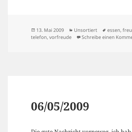
Veröffentlicht
Kategorien
Schlagwör
13. Mai 2009
Unsortiert
essen
,
fre
am
telefon
,
vorfreude
Schreibe einen Komm
06/05/2009
Die gute Nachricht vorneweg, ich hab´