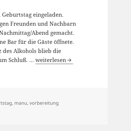
 Geburtstag eingeladen.
igen Freunden und Nachbarn
 Nachmittag/Abend gemacht.
ne Bar für die Gäste öffnete.
z des Alkohols blieb die
18/05/2009
um Schluß. …
weiterlesen
ter
tstag
,
manu
,
vorbereitung