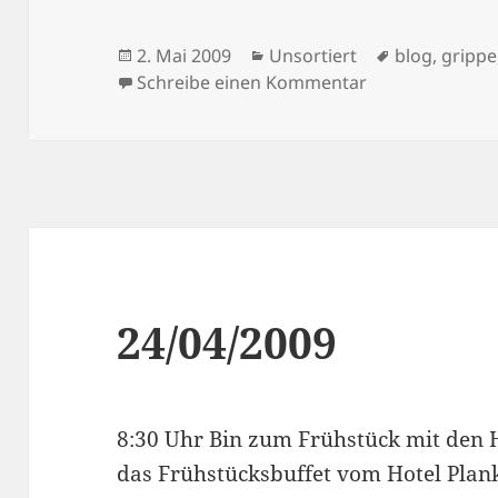
Veröffentlicht
Kategorien
Schlagwörte
2. Mai 2009
Unsortiert
blog
,
grippe
am
zu 02/05/2009
Schreibe einen Kommentar
24/04/2009
8:30 Uhr Bin zum Frühstück mit den 
das Frühstücksbuffet vom Hotel Plankl