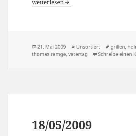
21/05/2009
weiterlesen
Veröffentlicht
Kategorien
Schlagwör
21. Mai 2009
Unsortiert
grillen
,
hol
am
thomas ramge
,
vatertag
Schreibe einen
18/05/2009